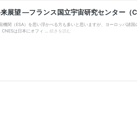
来展望 ―フランス国立宇宙研究センター（C
宙機関（ESA）を思い浮かべる方も多いと思いますが、ヨーロッパ諸国
【海
CNESは日本にオフィ …
続きを読む
外
動
向】
フ
ラ
ン
ス
宇
宙
産
業
の
現
在
と
将