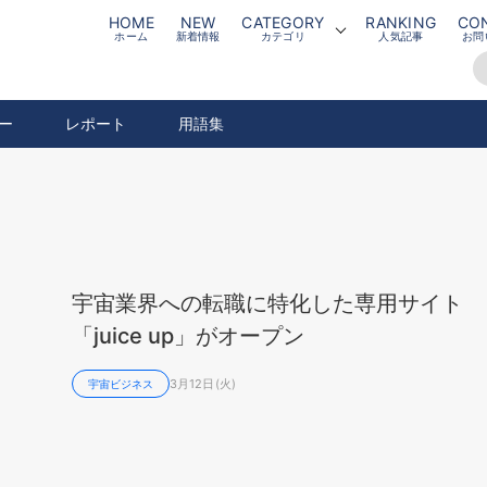
HOME
NEW
CATEGORY
RANKING
CO
ホーム
新着情報
カテゴリ
人気記事
お問
ー
レポート
用語集
宇宙業界への転職に特化した専用サイト
「juice up」がオープン
3月12日(火)
宇宙ビジネス