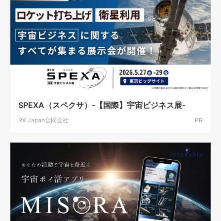
SPEXA（スペクサ）-【国際】宇宙ビジネス展-
RX Japan合同会社
PR