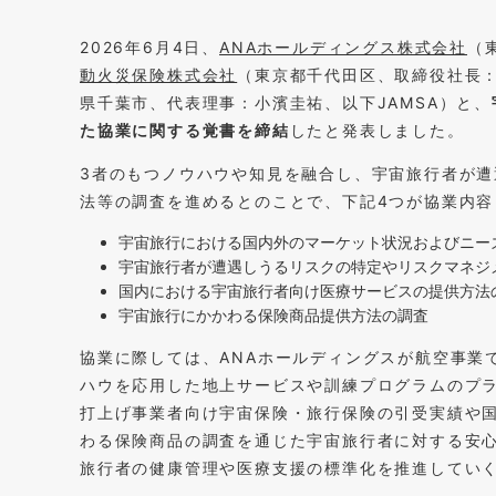
2026年6月4日、
ANAホールディングス株式会社
（
動火災保険株式会社
（東京都千代田区、取締役社長
県千葉市、代表理事：小濱圭祐、以下JAMSA）と、
た協業に関する覚書を締結
したと発表しました。
3者のもつノウハウや知見を融合し、宇宙旅行者が
法等の調査を進めるとのことで、下記4つが協業内容
宇宙旅行における国内外のマーケット状況およびニー
宇宙旅行者が遭遇しうるリスクの特定やリスクマネジ
国内における宇宙旅行者向け医療サービスの提供方法
宇宙旅行にかかわる保険商品提供方法の調査
協業に際しては、ANAホールディングスが航空事業
ハウを応用した地上サービスや訓練プログラムのプ
打上げ事業者向け宇宙保険・旅行保険の引受実績や
わる保険商品の調査を通じた宇宙旅行者に対する安心
旅行者の健康管理や医療支援の標準化を推進してい