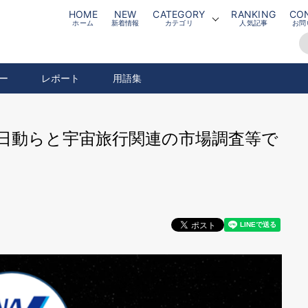
HOME
NEW
CATEGORY
RANKING
CO
ホーム
新着情報
カテゴリ
人気記事
お問
ー
レポート
用語集
上日動らと宇宙旅行関連の市場調査等で