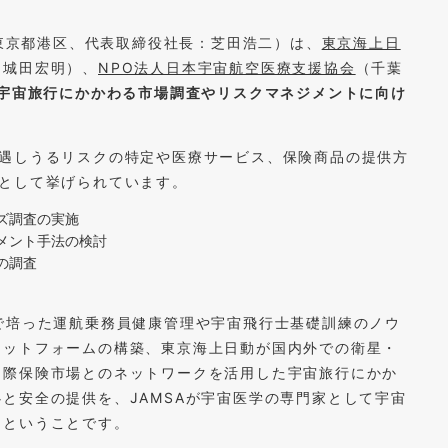
東京都港区、代表取締役社長：芝田浩二）は、
東京海上日
：城田宏明）、
NPO法人日本宇宙航空医療支援協会
（千葉
宇宙旅行にかかわる市場調査やリスクマネジメントに向け
遭遇しうるリスクの特定や医療サービス、保険商品の提供方
として挙げられています。
ズ調査の実施
メント手法の検討
の調査
で培った運航乗務員健康管理や宇宙飛行士基礎訓練のノウ
ラットフォームの構築、東京海上日動が国内外での衛星・
国際保険市場とのネットワークを活用した宇宙旅行にかか
と安全の提供を、JAMSAが宇宙医学の専門家として宇宙
くということです。