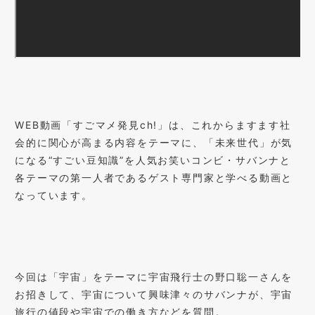
WEB動画「すごマメ発見ch!」は、これからますます社
会的に関心が高まる内容をテーマに、「未来世代」が気
になる“すごい豆知識”を人気お笑いコンビ・サバンナと
各テーマの第一人者であるゲスト専門家と学べる動画と
なっています。
今回は「宇宙」をテーマに宇宙飛行士の野口聡一さんを
お招きして、宇宙について興味津々のサバンナが、宇宙
旅行の値段や宇宙での働き方などを質問。