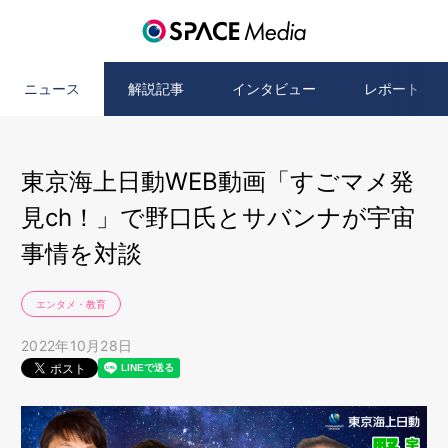
ニュース
解説記事
インタビュー
レポート
東京海上日動WEB動画「すごマメ発
見ch！」で野口氏とサバンナが宇宙
事情を対談
エンタメ・教育
2022年10月28日