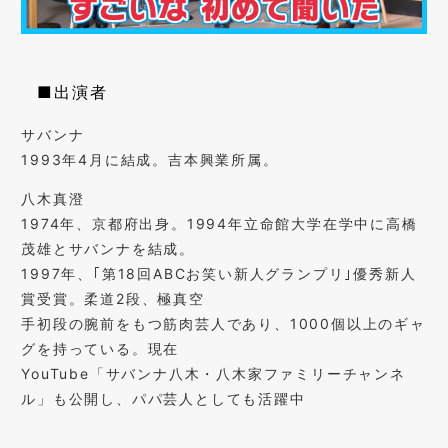
■出演者
サバンナ
1993年4月に結成。吉本興業所属。
八木真澄
1974年、京都府出身。1994年立命館大学在学中に高橋
茂雄とサバンナを結成。
1997年、｢第18回ABCお笑い新人グランプリ｣優秀新人
賞受賞。柔道2段、極真空
手初段の腕前をもつ筋肉芸人であり、1000個以上のギャ
グを持っている。現在
YouTube「サバンナ八木・八木家ファミリーチャンネ
ル」も公開し、パパ芸人としても活躍中