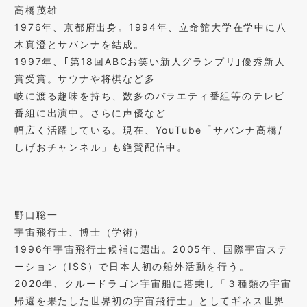
高橋茂雄
1976年、京都府出身。1994年、立命館大学在学中に八
木真澄とサバンナを結成。
1997年、｢第18回ABCお笑い新人グランプリ｣優秀新人
賞受賞。サウナや将棋など多
岐に渡る趣味を持ち、数多のバラエティ番組等のテレビ
番組に出演中。さらに声優など
幅広く活躍している。現在、YouTube「サバンナ高橋/
しげおチャンネル」も絶賛配信中。
野口聡一
宇宙飛行士、博士（学術）
1996年宇宙飛行士候補に選出。2005年、国際宇宙ステ
ーション（ISS）で日本人初の船外活動を行う。
2020年、クルードラゴン宇宙船に搭乗し「３種類の宇宙
帰還を果たした世界初の宇宙飛行士」としてギネス世界