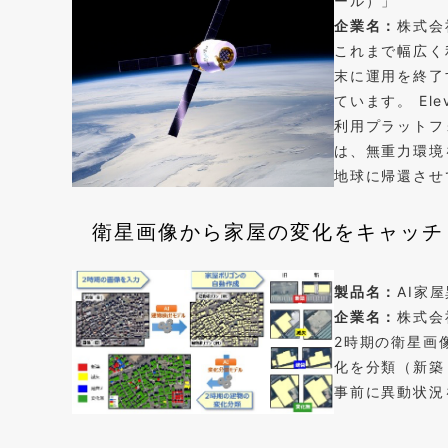
ール）」
企業名：
株式会社
これまで幅広く
末に運用を終了
ています。 El
利用プラットフォ
は、無重力環境
地球に帰還させ
衛星画像から家屋の変化をキャッチ
製品名：
AI家
企業名：
株式会
2時期の衛星画
化を分類（新築
事前に異動状況