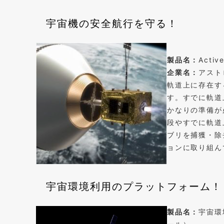
宇宙機の安全航行を守る！
製品名：
Acti
企業名：
アスト
軌道上に存在す
す。すでに軌道
かなりの準備が
段やすでに軌道
ブリを捕獲・除
ョンに取り組ん
宇宙環境利用のプラットフォーム！
製品名：
宇宙環