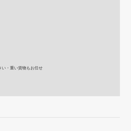
。
きい・重い貨物もお任せ