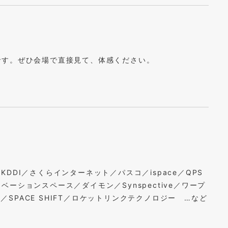
です。ぜひ会場で直接見て、体感ください。
／KDDI／さくらインターネット／パスコ／ispace／QPS
ションスペース／ダイモン／Synspective／ワープ
R／SPACE SHIFT／ロケットリンクテクノロジー …など