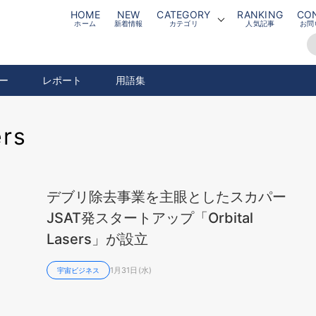
HOME
NEW
CATEGORY
RANKING
CO
ホーム
新着情報
カテゴリ
人気記事
お問
ー
レポート
用語集
ers
デブリ除去事業を主眼としたスカパー
JSAT発スタートアップ「Orbital
Lasers」が設立
1月31日(水)
宇宙ビジネス