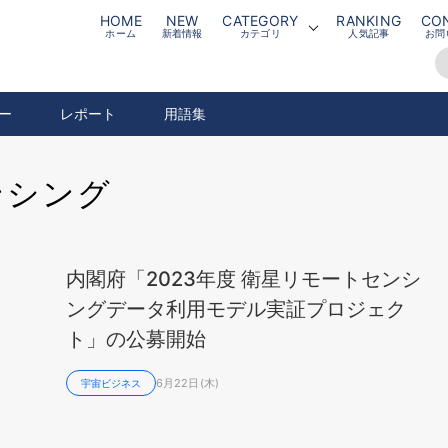
HOME
NEW
CATEGORY
RANKING
CO
ホーム
新着情報
カテゴリ
人気記事
お問
ー
レポート
用語集
ンシング
内閣府「2023年度 衛星リモートセンシ
ングデータ利用モデル実証プロジェク
ト」の公募開始
6月22日(木)
宇宙ビジネス