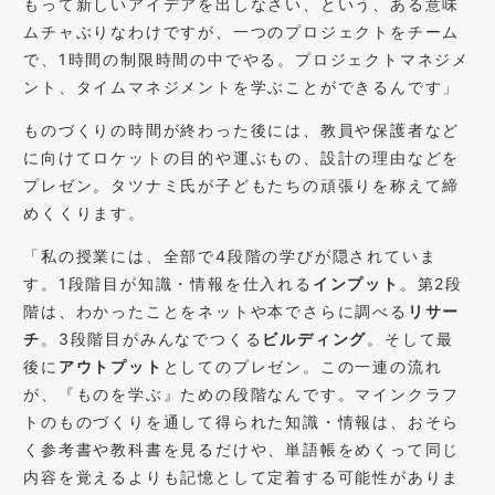
もって新しいアイデアを出しなさい、という、ある意味
ムチャぶりなわけですが、一つのプロジェクトをチーム
で、1時間の制限時間の中でやる。プロジェクトマネジメ
ント、タイムマネジメントを学ぶことができるんです」
ものづくりの時間が終わった後には、教員や保護者など
に向けてロケットの目的や運ぶもの、設計の理由などを
プレゼン。タツナミ氏が子どもたちの頑張りを称えて締
めくくります。
「私の授業には、全部で4段階の学びが隠されていま
す。1段階目が知識・情報を仕入れる
インプット
。第2段
階は、わかったことをネットや本でさらに調べる
リサー
チ
。3段階目がみんなでつくる
ビルディング
。そして最
後に
アウトプット
としてのプレゼン。この一連の流れ
が、『ものを学ぶ』ための段階なんです。マインクラフ
トのものづくりを通して得られた知識・情報は、おそら
く参考書や教科書を見るだけや、単語帳をめくって同じ
内容を覚えるよりも記憶として定着する可能性がありま