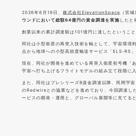
2026年6月19日、
株式会社ElevationSpace
（宮城
ウンドにおいて総額64億円の資金調達を実施
したと
創業以来の累計調達額は101億円に達したというこ
同社は小型衛星の再突入技術を軸として、宇宙環境利
点から地球への小型高頻度輸送サービス「ELS-RS
現在、同社が開発を進めている再突入衛星初号機「あ
宇宙へ打ち上げるフライトモデルの組み立て段階に
また、同社はプレシリーズB資金調達以降、民間宇宙ステ
のRedwireとの協業などを進めており、今回調達
ービスの開発・運用と、グローバル展開等に充てる