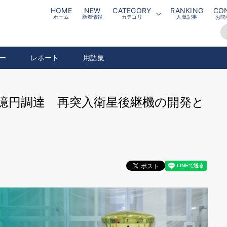
HOME
NEW
CATEGORY
RANKING
CO
ホーム
新着情報
カテゴリ
人気記事
お問
ー
レポート
用語集
Bで64億円調達 再突入衛星後継機の開発と