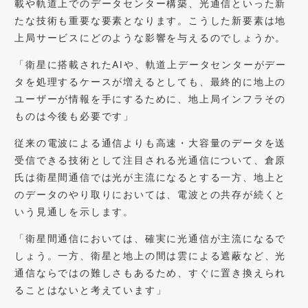
載や軌道上でのデータセンター構築、光通信といった新
たな技術も重要な要素となります。こうした新要素は地
上局サービスにどのような影響を与えるのでしょうか。
「衛星に搭載されたAIや、軌道上データセンターがデー
タを処理するケースが増えるとしても、最終的に地上の
ユーザーが情報を手にするために、地上局インフラその
ものは今後も必要です」
従来の電波による通信よりも高速・大容量のデータを送
受信できる技術として注目される光通信について、倉原
氏は衛星間通信では光が主流になるとする一方、地上と
のデータのやり取りにおいては、電波との共存が続くと
いう見通しを示します。
「衛星間通信においては、確実に光通信が主流になるで
しょう。一方、衛星と地上の間は雲による遮蔽など、光
通信ならではの難しさもあるため、すぐに置き換えられ
ることはないと考えています」