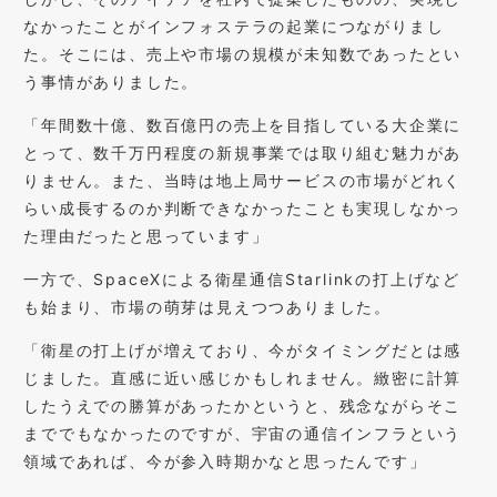
なかったことがインフォステラの起業につながりまし
た。そこには、売上や市場の規模が未知数であったとい
う事情がありました。
「年間数十億、数百億円の売上を目指している大企業に
とって、数千万円程度の新規事業では取り組む魅力があ
りません。また、当時は地上局サービスの市場がどれく
らい成長するのか判断できなかったことも実現しなかっ
た理由だったと思っています」
一方で、SpaceXによる衛星通信Starlinkの打上げなど
も始まり、市場の萌芽は見えつつありました。
「衛星の打上げが増えており、今がタイミングだとは感
じました。直感に近い感じかもしれません。緻密に計算
したうえでの勝算があったかというと、残念ながらそこ
まででもなかったのですが、宇宙の通信インフラという
領域であれば、今が参入時期かなと思ったんです」