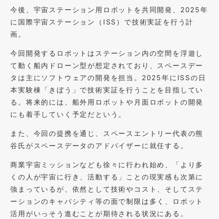
今後、宇宙ステーション用ロボットを共同開発、2025年
に国際宇宙ステーション（ISS）で技術実証を行う計
画。
今回開発するロボットはステーション内の空間を浮遊し
て動く船内ドローン型が想定されており、スペースデー
タは主にソフトウェアの開発を担当。2025年にISSの日
本実験棟「きぼう」で技術実証を行うことを目指してい
る。将来的には、船外用ロボットや月面ロボットの開発
にも着手していく予定だという。
また、今回の提携を通じ、スペースエントリー代表の熊
谷氏がスペースデータのアドバイザーに就任する。
商業宇宙ミッションなども徐々に行われ始め、「より多
くの人が宇宙に行き、活動する」ことの現実感も次第に
強まっているが、依然として技術やコスト、そしてステ
ーションのキャパシティ等の面で制限は多く、ロボット
活用がいっそう進むことが期待される状況にある。