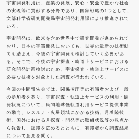
宇宙開発利用は、産業の発展、安心・安全で豊かな社会
の実現等に貢献する分野であり、国家戦略の1つとして、
文部科学省研究開発局宇宙開発利用課により推進されて
いる。
宇宙開発は、欧米を含め世界中で研究開発が進められて
おり、日本の宇宙開発においても、世界の最新の技術動
向を踏まえ、今後の宇宙開発を検討していく必要があ
る。そこで、今後の宇宙探査・軌道上サービスにおける
研究開発計画検討のため、宇宙探査・軌道上サービスに
必要な技術を対象とした調査が行われている。
今回の中間報告会では、関係省庁等の有識者および一般
の参加者を募り、宇宙探査・軌道上サービスの利用・開
発状況について、民間地球低軌道利用サービス提供事業
の動向、シスルナ・火星領域にかかる技術、月着陸技
術、国外における月探査・開発等の取組状況等の観点か
ら報告し、認識を広めるとともに、有識者から調査結果
について意見を聞く。