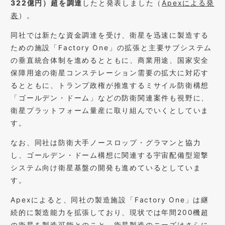
322億円）超を調達
したと発表しました（
Apexによる発
表
）。
同社では新たな資金調達を受け、衛星を迅速に製造する
ための施設「Factory One」の拡張と主要サブシステム
の垂直統合体制を進めるとともに、商業用途、国家安全
保障用途の衛星コンステレーション需要の拡大に対応す
るとともに、トランプ政権が推進するミサイル防衛構想
「ゴールデン・ドーム」などの防衛関連案件も視野に、
衛星プラットフォーム量産に取り組んでいくとしていま
す。
なお、同社は防衛大手ノースロップ・グラマンと協力
し、ゴールデン・ドーム構想に関連する宇宙配備型迎撃
システム向け衛星基盤の開発も進めているとしていま
す。
Apexによると、同社の製造施設「Factory One」は継
続的に製造能力を拡張しており、現状では年間200機超
の衛星を製造可能とのこと。衛星製造のニーズはさらに