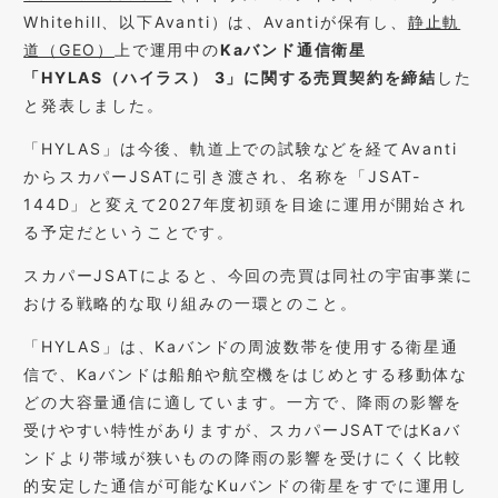
Whitehill、以下Avanti）は、Avantiが保有し、
静止軌
道（GEO）
上で運用中の
Kaバンド通信衛星
「HYLAS（ハイラス） 3」に関する売買契約を締結
した
と発表しました。
「HYLAS」は今後、軌道上での試験などを経てAvanti
からスカパーJSATに引き渡され、名称を「JSAT-
144D」と変えて2027年度初頭を目途に運用が開始され
る予定だということです。
スカパーJSATによると、今回の売買は同社の宇宙事業に
おける戦略的な取り組みの一環とのこと。
「HYLAS」は、Kaバンドの周波数帯を使用する衛星通
信で、Kaバンドは船舶や航空機をはじめとする移動体な
どの大容量通信に適しています。一方で、降雨の影響を
受けやすい特性がありますが、スカパーJSATではKaバ
ンドより帯域が狭いものの降雨の影響を受けにくく比較
的安定した通信が可能なKuバンドの衛星をすでに運用し