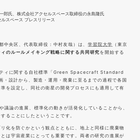
荘一郎氏、株式会社アクセルスペース取締役の永島隆氏
アクセルスペース プレスリリース
都中央区、代表取締役：中村友哉）は、
学習院大学
（東京
ティのルールメイキング戦略に関する共同研究
を開始する
する自社標準「Green Spacecraft Standard
画・設計から、製造・運用・廃棄に至るまでの過程で各国
基準を設定し、同社の衛星の開発プロセスにも適用して有
究や議論の進展、標準化の動きが活発化していることから、
始することにしたということです。
ブリ化を防ぐかという観点とともに、地上と同様に廃棄物
ことは宇宙産業にとっても重要です。両者の研究の進展が