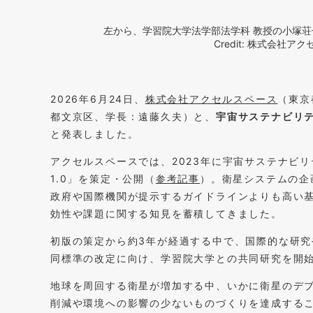
左から、学習院大学法学部法学科 教授の小塚
Credit: 株式会社
2026年6月24日、
株式会社アクセルスペース
（東京
都文京区、学長：遠藤久夫）と、
宇宙サステナビリ
と発表しました。
アクセルスペースでは、2023年に宇宙サステナビリティに関
1.0」を策定・公開（
参考記事
）。衛星システムの企
政府や国際機関が提示するガイドラインよりも高い
効性や課題に関する知見を蓄積してきました。
初版の策定から約3年が経過する中で、国際的な研
同標準の改定に向け、学習院大学との共同研究を開
地球を周回する衛星が増加する中、いかに衛星のデ
削減や環境への影響の少ないものづくりを達成する