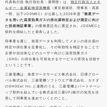
代表執行役 執行役社長：漆間啓）は、
独立行政法人エネ
ルギー・金属鉱物資源機構
（東京都港区、理事長：髙原
一郎、以下JOGMEC）が公募した2026年度
「衛星デー
タを用いた温室効果ガスの排出源特定および測定に向け
た技術検証事業」
の業務委託先に選定され、JOGMECと
契約を締結したと発表しました。
同事業を通じ、衛星データを利用してメタンの排出源の
特定や排出量を定量化し、その有効性を検証することで
企業や自治体などのユーザー向けに温室効果ガス
（GHG）の排出量を可視化するサービスの実現を目指す
ということです。
三菱電機は、衛星データサービス株式会社、日揮グロー
バル株式会社、三菱電機ソフトウエア株式会社、カナダ
のGHGSat Inc.と連携のうえ、三菱電機とパートナーシ
ップ契約を結んでいる株式会社三菱UFJ銀行の知見を活
用して同事業を進めていくとのこと。