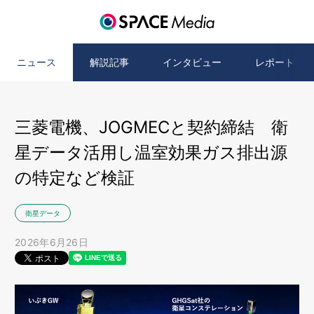
ニュース
解説記事
インタビュー
レポート
三菱電機、JOGMECと契約締結 衛
星データ活用し温室効果ガス排出源
の特定など検証
衛星データ
2026年6月26日