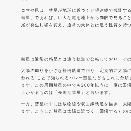
コマや尾は、彗星が地球に近づくと望遠鏡で観測す
彗星」であれば、巨大な尾を地上から肉眼で見るこ
尾が発生し姿を変え、通常の天体とは違う性質を持
彗星は通常の惑星とは違う軌道で公転しており、そ
太陽の周りを小さな楕円軌道で回り、定期的に太陽に
われる”ことで知られるハレー彗星などもこれに分類
ます。この周期彗星の中でも200年以内に一度は回
上かかるものは「長周期彗星」と言います。
一方、彗星の中には放物線や双曲線軌道を描き、太
ます。こうした彗星は太陽に近づく（回帰する）の