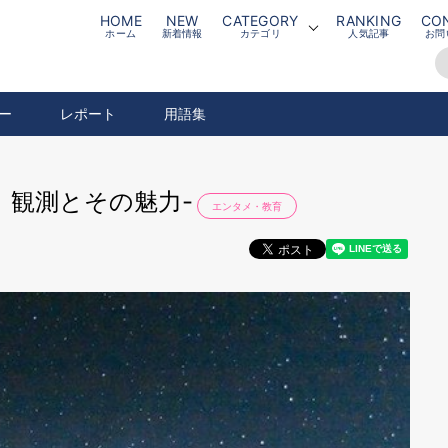
HOME
NEW
CATEGORY
RANKING
CO
ホーム
新着情報
カテゴリ
人気記事
お問
ー
レポート
用語集
」観測とその魅力-
エンタメ・教育