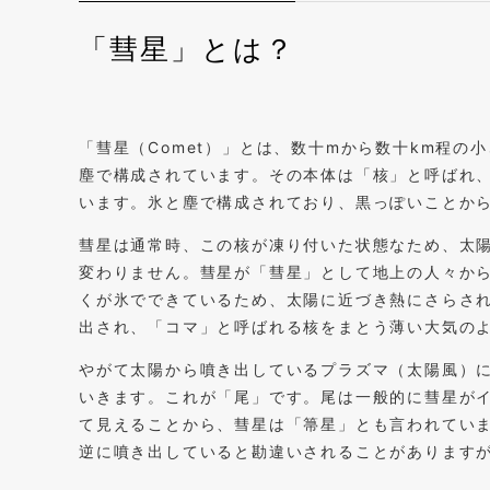
「彗星」とは？
「彗星（Comet）」とは、数十mから数十km程の
塵で構成されています。その本体は「核」と呼ばれ
います。氷と塵で構成されており、黒っぽいことか
彗星は通常時、この核が凍り付いた状態なため、太
変わりません。彗星が「彗星」として地上の人々か
くが氷でできているため、太陽に近づき熱にさらさ
出され、「コマ」と呼ばれる核をまとう薄い大気の
やがて太陽から噴き出しているプラズマ（太陽風）
いきます。これが「尾」です。尾は一般的に彗星が
て見えることから、彗星は「箒星」とも言われてい
逆に噴き出していると勘違いされることがあります