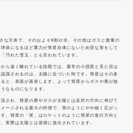
小さな天体で、そのおよそ8割が氷、その他はガスと微量の
、球体になるほど重力が彗星自体にないため歪な形をして
ら「汚れた雪玉」とも言われています。
陽から遠く離れている段階では、通常の小惑星と見た目は
ら認識されるのは、太陽に近づいた時です。彗星はその多
れると、表面が蒸発します。よって彗星からガスや塵が放
ようなものになります。
に流され、彗星の塵やガスが太陽とは反対の方向に伸びて
イメージされる最大の特徴で、箒のようにやや細く広がっ
ます。彗星の「尾」はロケットのように彗星の進行方向と
が、実際は太陽とは逆側に放出されています。