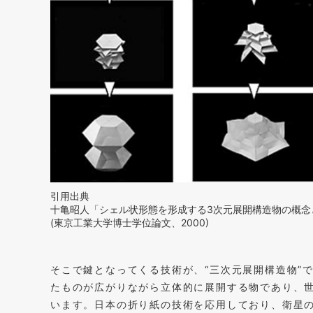
引用出典
十亀昭人「シェル状形態を形成する3次元展開構造物の概念
(東京工業大学博士学位論文、2000)
そこで鍵となってくる技術が、“三次元展開構造物”
たものが広がりながら立体的に展開する物であり、
います。日本の折り紙の技術を応用しており、衛星