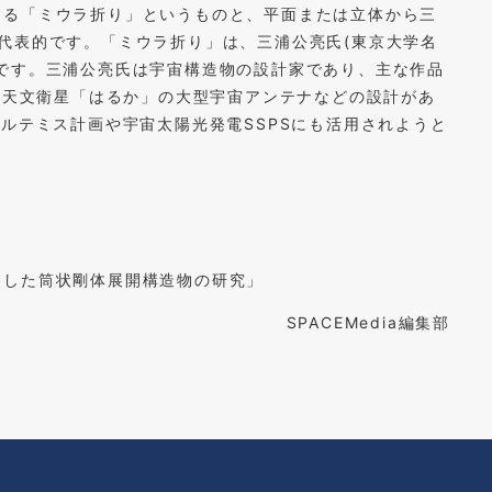
する「ミウラ折り」というものと、平面または立体から三
代表的です。「ミウラ折り」は、三浦公亮氏(東京大学名
です。三浦公亮氏は宇宙構造物の設計家であり、主な作品
電波天文衛星「はるか」の大型宇宙アンテナなどの設計があ
アルテミス計画や宇宙太陽光発電SSPSにも活用されようと
とした筒状剛体展開構造物の研究」
SPACEMedia編集部