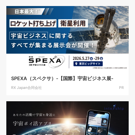
SPEXA（スペクサ）-【国際】宇宙ビジネス展-
RX Japan合同会社
PR