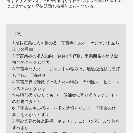
宙キャリアラジオ」の企画運営や宇宙ビジネス関連のYouTube
に出演するなど発信活動も積極的に行っている。
目次
1
成長産業に人を集める 宇宙専門人材エージェント立ち
上げの理由
2
宇宙業界の求人動向 開発が約7割、事業開発や補助金
担当のニーズも拡大
3
宇宙専門人材エージェントの強みは、地道な活動に裏打
ちされた「情報量」
4
宇宙業界で活躍できる人材の特徴 専門性＋「ヒューマ
ンスキル」がカギ
5
転職前提でなくてもOK 候補者に寄り添うソラシゴト
の伴走スタイル
6
「宇宙スキル標準」を求人情報とリンク 「宇宙の仕
事」をわかりやすく
7
宇宙業界の将来展望、キャリアチェンジの第一歩で何を
すべきか