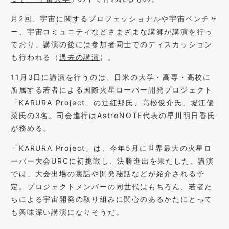
月2回、宇宙に関するプロフェッショナルや宇宙ベンチャ
ー、宇宙コミュニティなどさまざまな講師が講演を行っ
ており、講演の後には参加者同士でのディスカッション
も行われる（
過去の講演
）。
11月3日に講演を行うのは、日米の大学・高専・高校に
所属する若者による国際火星ローバー開発プロジェクト
「KARURA Project」の辻紅那氏、高松俊介氏、堀江優
菜氏の3名。司会進行はAstroNOTE代表の早川明日香氏
が務める。
「KARURA Project」は、今年5月に世界最大の火星ロ
ーバー大会URCに初挑戦し、決勝進出を果たした。講演
では、大会出場の裏話や開発秘話などが紹介される予
定。プロジェクトメンバーの同世代はもちろん、若者た
ちによる宇宙開発の取り組みに関心のあるかたにとって
も興味深い講演になりそうだ。