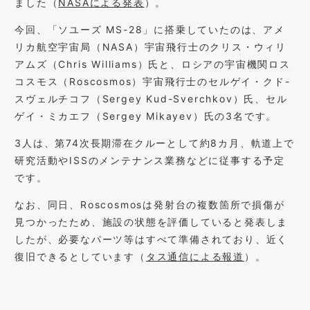
ました（
NASAによる発表
）。
今回、「ソユーズ MS-28」に搭乗していたのは、アメ
リカ航空宇宙局（NASA）宇宙飛行士のクリス・ウィリ
アムズ（Chris Williams）氏と、ロシアの宇宙機関ロス
コスモス（Roscosmos）宇宙飛行士のセルゲイ・クド-
スヴェルチコフ（Sergey Kud-Sverchkov）氏、セル
ゲイ・ミカエフ（Sergey Mikayev）氏の3名です。
3人は、第74次長期滞在クルーとして約8カ月、軌道上で
研究活動やISSのメンテナンス業務などに従事する予定
です。
なお、同日、Roscosmosは発射台の複数箇所で損傷が
見つかったため、施設の状態を評価していると発表しま
したが、必要なパーツ等はすべて準備されており、近く
復旧できるとしています（
タス通信による報道
）。