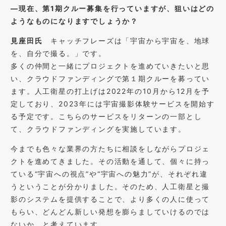
―
現在、第
1
期クルー募集を行っていますが、狙いはどの
ようなものになりますでしょうか？
見座田氏
キャッチフレーズは「宇宙から宇宙を、地球
を、自分で撮る。」です。
多くの仲間と一緒にプロジェクトを進めていきたいと思
い、クラウドファンディングで第１期クルーを募ってい
ます。人工衛星の打上げは
2022
年の
10
月から
12
月を予
定しており、
2023
年には宇宙撮影体験サービスを開始す
る予定です。こちらのサービスをリターンの一部とし
て、クラウドファンディングを実施しています。
今までも色々な業界の方たちに相談をしながらプロジェ
クトを進めてきました。その活動を通して、個々に持っ
ている
“
宇宙への視点
”
や
“
宇宙への魅力
”
が、それぞれ違
うということが分かりました。そのため、人工衛星と撮
影のシステムを提供することで、より多くの人に使って
もらい、どんどん新しい発想を膨らましていけるのでは
ないか、と考えています。