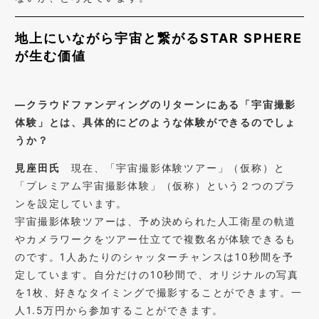
地上にいながら宇宙と繋がる
STAR SPHERE
が生む価値
―
クラウドファンディングのリターンにある「宇宙撮影
体験」とは、具体的にどのような体験ができるのでしょ
うか？
見座田氏
現在、「宇宙撮影体験ツアー」（仮称）と
「プレミアム宇宙撮影体験」（仮称）という２つのプラ
ンを設定しています。
宇宙撮影体験ツアーは、予め決められた人工衛星の軌道
やカメラワークをツアー仕立てで複数名が体験できるも
のです。
1
人あたりのシャッターチャンスは
10
秒間を予
定しています。自分だけの
10
秒間で、オリジナルの写真
を
1
枚、好きなタイミングで撮影することができます。一
人
1.5
万円から参加することができます。