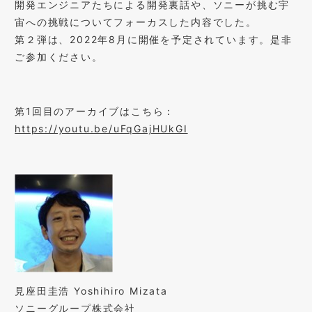
開発エンジニアたちによる開発裏話や、ソニーが挑む宇
宙への挑戦についてフォーカスした内容でした。
第２弾は、
2022
年
8
月に開催を予定されています。是非
ご参加ください。
第
1
回目のアーカイブはこちら：
https://youtu.be/uFqGajHUkGI
見座田圭浩
Yoshihiro Mizata
ソニーグループ株式会社