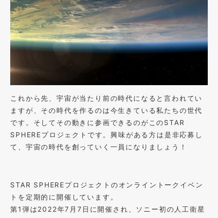
これから先、宇宙が当たり前の時代になると言われてい
ますが、その時代を作るのは今生きている私たちの世代
です。そしてその動きに参画できるのがこの
STAR
SPHERE
プロジェクトです。興味がある方は是非応募し
て、宇宙の時代を創っていく一員になりましょう！
STAR SPHERE
プロジェクトのオンライントークイベン
トを定期的に開催しています。
第
1
弾は
2022
年
7
月
7
日に開催され、ソニー初の人工衛星