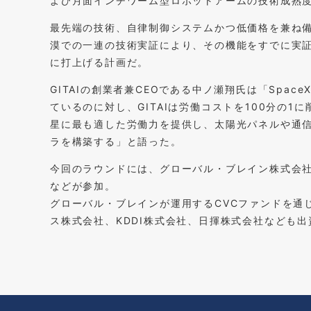
よび月面インチワーム型ロボットアームの技術成熟度
最先端の技術、自律制御システムかつ低価格を兼ね備
漠での一連の技術実証により、その機能をすでに実証
に打上げる計画だ。
GITAIの創業者兼CEOである中ノ瀬翔氏は「SpaceX
ているのに対し、GITAIは労働コストを100分の
星に最も適した労働力を提供し、太陽光パネルや通
ラを構築する」と語った。
今回のラウンドには、グローバル・ブレイン株式会社
などが参加。
グローバル・ブレインが運用するCVCファンドを通
ス株式会社、KDDI株式会社、日揮株式会社なども出