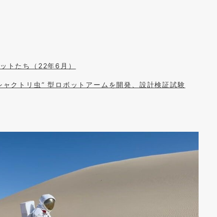
ットたち（22年6月）
”シャクトリ虫” 型ロボットアームを開発、設計検証試験