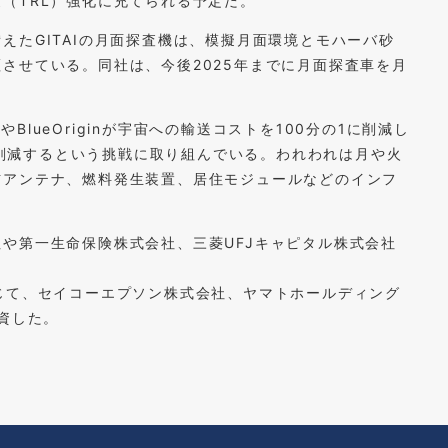
（TRL）強化に充てられる予定だ。
えたGITAIの月面探査機は、模擬月面環境とモハーバ砂
させている。同社は、今後2025年までに月面探査車を月
やBlueOriginが宇宙への輸送コストを100分の1に削減し
1に削減するという挑戦に取り組んでいる。われわれは月や火
信アンテナ、燃料発生装置、居住モジュールなどのインフ
や第一生命保険株式会社、三菱UFJキャピタル株式会社
じて、セイコーエプソン株式会社、ヤマトホールディング
資した。