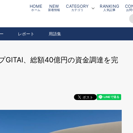
HOME
NEW
CATEGORY
RANKING
CO
ホーム
新着情報
カテゴリ
人気記事
お問
ー
レポート
用語集
ITAI、総額40億円の資金調達を完