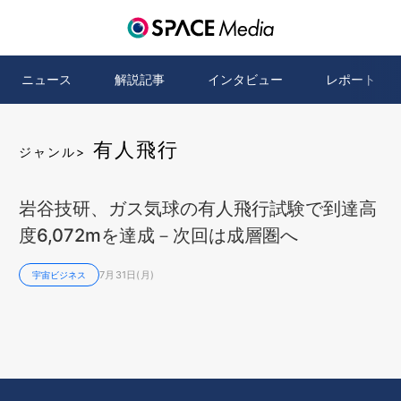
ニュース
解説記事
インタビュー
レポート
有人飛行
ジャンル>
岩谷技研、ガス気球の有人飛行試験で到達高
度6,072mを達成－次回は成層圏へ
7月31日(月)
宇宙ビジネス