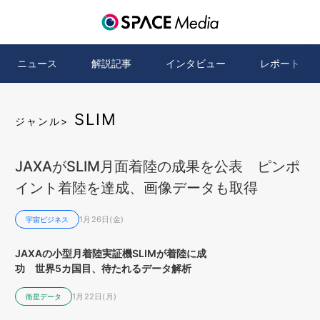
ニュース
解説記事
インタビュー
レポート
SLIM
ジャンル>
JAXAがSLIM月面着陸の成果を公表 ピンポ
イント着陸を達成、画像データも取得
1月26日(金)
宇宙ビジネス
JAXAの小型月着陸実証機SLIMが着陸に成
功 世界5カ国目、待たれるデータ解析
1月22日(月)
衛星データ