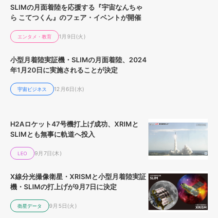
SLIMの月面着陸を応援する『宇宙なんちゃ
ら こてつくん』のフェア・イベントが開催
1月9日(火)
エンタメ・教育
小型月着陸実証機・SLIMの月面着陸、2024
年1月20日に実施されることが決定
12月6日(水)
宇宙ビジネス
H2Aロケット47号機打上げ成功、XRIMと
SLIMとも無事に軌道へ投入
9月7日(木)
LEO
X線分光撮像衛星・XRISMと小型月着陸実証
機・SLIMの打上げが9月7日に決定
9月5日(火)
衛星データ