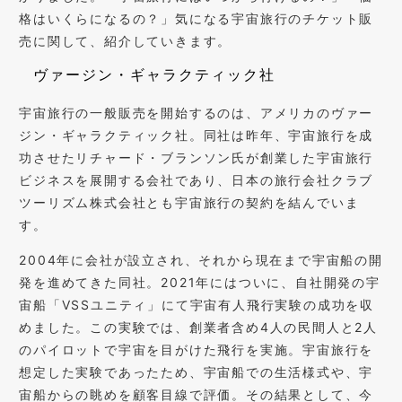
格はいくらになるの？」気になる宇宙旅行のチケット販
売に関して、紹介していきます。
ヴァージン・ギャラクティック社
宇宙旅行の一般販売を開始するのは、アメリカのヴァー
ジン・ギャラクティック社。同社は昨年、宇宙旅行を成
功させたリチャード・ブランソン氏が創業した宇宙旅行
ビジネスを展開する会社であり、日本の旅行会社クラブ
ツーリズム株式会社とも宇宙旅行の契約を結んでいま
す。
2004年に会社が設立され、それから現在まで宇宙船の開
発を進めてきた同社。2021年にはついに、自社開発の宇
宙船「VSSユニティ」にて宇宙有人飛行実験の成功を収
めました。この実験では、創業者含め4人の民間人と2人
のパイロットで宇宙を目がけた飛行を実施。宇宙旅行を
想定した実験であったため、宇宙船での生活様式や、宇
宙船からの眺めを顧客目線で評価。その結果として、今