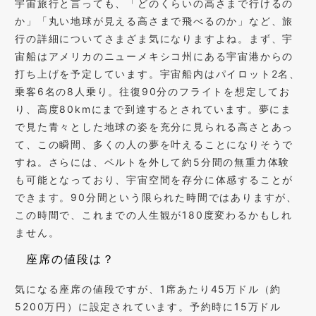
宇宙旅行と言っても、「どのくらいの高さまで行けるの
か」「丸い地球が見える高さまで飛べるのか」など、旅
行の詳細についてさまざま気になりますよね。まず、宇
宙船はアメリカのニューメキシコ州にある宇宙港からの
打ち上げを予定しています。宇宙船内はパイロット2名、
乗客6名の8人乗り。往復90分のフライトを想定してお
り、高度80kmにまで到達するとされています。夢にま
で見た青々とした地球の姿を充分に見られる高さとあっ
て、この瞬間、多くの人の夢を叶えることになりそうで
すね。さらには、ベルトを外して約5分間の無重力体験
も可能となっており、宇宙空間を存分に体感することが
できます。90分間という限られた時間ではありますが、
この時間で、これまでの人生観が180度変わるかもしれ
ません。
座席の値段は？
気になる座席の値段ですが、1席あたり45万ドル（約
5200万円）に設定されています。予約時に15万ドル