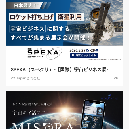
SPEXA（スペクサ）-【国際】宇宙ビジネス展-
RX Japan合同会社
PR