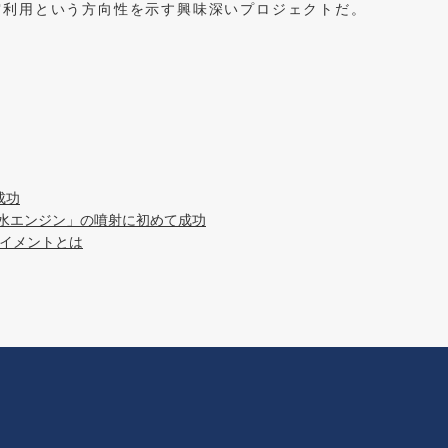
宙利用という方向性を示す興味深いプロジェクトだ。
成功
の「水エンジン」の噴射に初めて成功
テイメントとは