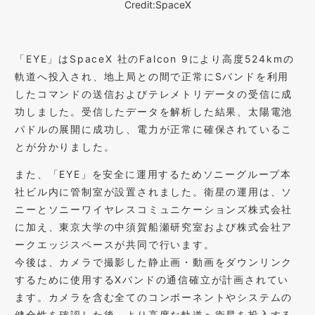
Credit:SpaceX
「EYE」はSpaceX 社のFalcon 9により高度524kmの
軌道へ投入され、地上局との間で正常にSバンドを利用
したコマンドの送信およびテレメトリデータの受信に成
功しました。受信したデータを解析した結果、太陽電池
パドルの展開に成功し、電力が正常に確保されているこ
とが分かりました。
また、「EYE」を安全に運用するためソニーグループ本
社ビル内に管制室が設置されました。衛星の運用は、ソ
ニーとソニーワイヤレスコミュニケーションズ株式会社
に加え、東京大学の中須賀船瀬研究室および株式会社ア
ークエッジスペースが共同で行います。
今後は、カメラで撮影した静止画・動画をダウンリンク
するために使用するXバンドの通信確立が計画されてい
ます。カメラを含む全てのコンポーネントやシステムの
健全性を確認した後、より高度な軌道へ衛星を投入する