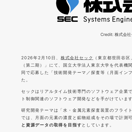
Credit: 株
2026年2月10日、
株式会社セック
（東京都世田谷区
（第二期）」にて、国立大学法人東京大学を代表機
同で応募した「技術開発テーマ／探査等（月面イン
た。
セックはリアルタイム技術専門のソフトウェア企業
ト制御関連のソフトウェア開発などを手がけていま
研究開発テーマは「水・金属元素探査装置のフライ
では、月面の元素の濃度と鉱物組成をその場で計測
と資源データの取得を目指す
としています。