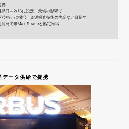
提携
目標日を2/13に設定 天候の影響で
素技術」に採択 資源探査技術の実証など目指す
開発で米Max Spaceと協定締結
R衛星データ供給で提携