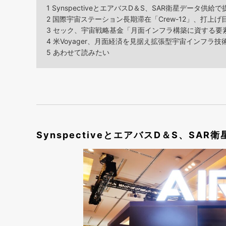
1
SynspectiveとエアバスD＆S、SAR衛星データ供給で
2
国際宇宙ステーション長期滞在「Crew-12」、打上げ
3
セック、宇宙戦略基金「月面インフラ構築に資する要
4
米Voyager、月面経済を見据え拡張型宇宙インフラ技術
5
あわせて読みたい
SynspectiveとエアバスD＆S、SA