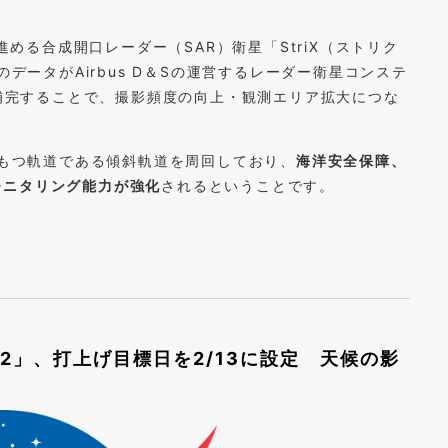
構築を進める合成開口レーダー（SAR）衛星「StriX（ストリク
のデータがAirbus D＆Sの運営するレーダー衛星コンステ
AZ）を補完することで、撮影頻度の向上・観測エリア拡大につな
をもつ軌道である傾斜軌道を周回しており、
海洋安全保障、
モニタリング能力が強化
されるということです。
12」、打上げ目標日を2/13に設定 天候の影