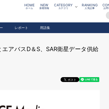
HOME
NEW
CATEGORY
RANKING
CO
ホーム
新着情報
カテゴリ
人気記事
お問
ー
レポート
用語集
iveとエアバスD＆S、SAR衛星データ供給