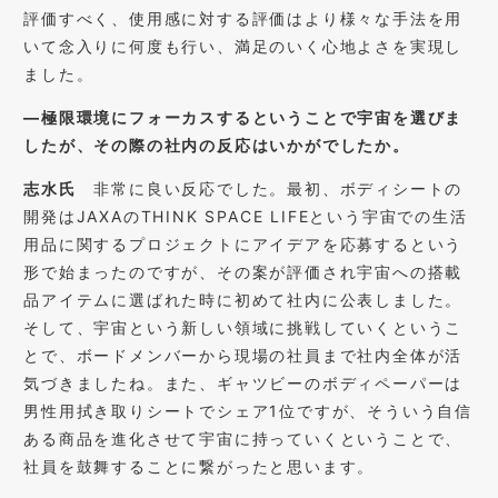
評価すべく、使用感に対する評価はより様々な手法を用
いて念入りに何度も行い、満足のいく心地よさを実現し
ました。
―極限環境にフォーカスするということで宇宙を選びま
したが、その際の社内の反応はいかがでしたか。
志水氏
非常に良い反応でした。最初、ボディシートの
開発はJAXAのTHINK SPACE LIFEという宇宙での生活
用品に関するプロジェクトにアイデアを応募するという
形で始まったのですが、その案が評価され宇宙への搭載
品アイテムに選ばれた時に初めて社内に公表しました。
そして、宇宙という新しい領域に挑戦していくというこ
とで、ボードメンバーから現場の社員まで社内全体が活
気づきましたね。また、ギャツビーのボディペーパーは
男性用拭き取りシートでシェア1位ですが、そういう自信
ある商品を進化させて宇宙に持っていくということで、
社員を鼓舞することに繋がったと思います。