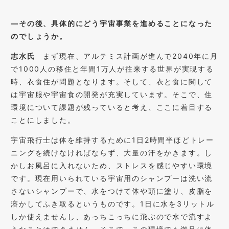
―その後、具体的にどう宇宙事業を進めることになった
のでしょうか。
志水氏
まず現在、アルテミス計画が進んで2040年に月
で1000人の移住と年間1万人が往来する世界が実現する
時、衣食住が問題となります。そして、衣と食に関して
は宇宙服や宇宙食の開発が充実しています。そこで、住
環境について課題が残っていると考え、ここに着目する
ことにしました。
宇宙飛行士は体を維持するために1日2時間半ほどトレー
ニングを続けなければならず、大量の汗をかきます。し
かしお風呂に入れないため、ストレスを感じやすい環境
です。現在用いられている宇宙用のシャンプーは洗い流
さないシャンプーで、水をつけて体や頭に塗り、皮脂を
溶かしてふき取るというものです。1日に水を3リットル
しか使えませんし、あっちこっちに飛ぶので水で流すよ