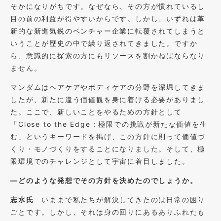
そかになりがちです。なぜなら、その方が慣れているし
目の前の利益が得やすいからです。しかし、いずれは革
新的な新進気鋭のベンチャー企業に転覆されてしまうと
いうことが歴史の中で繰り返されてきました。ですか
ら、意識的に探索の方にもリソースを割かねばならなり
ません。
マンダムはヘアケアやボディケアの分野を深堀してきま
したが、新たに違う価値観を身に着ける必要がありまし
た。ここで、新しいことをやるための方針として
「Close to the Edge：極限での挑戦が新たな価値を生
む」というキーワードを掲げ、この方針に則って価値づ
くり・モノづくりをすることになりました。そして、極
限環境でのチャレンジとして宇宙に着目しました。
―どのような発想でその方針を決めたのでしょうか。
志水氏
いままで私たちが解決してきたのは日常の困り
ごとです。しかし、それは身の回りにあるありふれたも