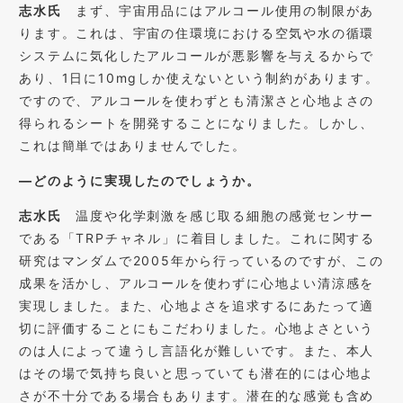
志水氏
まず、宇宙用品にはアルコール使用の制限があ
ります。これは、宇宙の住環境における空気や水の循環
システムに気化したアルコールが悪影響を与えるからで
あり、1日に10mgしか使えないという制約があります。
ですので、アルコールを使わずとも清潔さと心地よさの
得られるシートを開発することになりました。しかし、
これは簡単ではありませんでした。
―どのように実現したのでしょうか。
志水氏
温度や化学刺激を感じ取る細胞の感覚センサー
である「TRPチャネル」に着目しました。これに関する
研究はマンダムで2005年から行っているのですが、この
成果を活かし、アルコールを使わずに心地よい清涼感を
実現しました。また、心地よさを追求するにあたって適
切に評価することにもこだわりました。心地よさという
のは人によって違うし言語化が難しいです。また、本人
はその場で気持ち良いと思っていても潜在的には心地よ
さが不十分である場合もあります。潜在的な感覚も含め