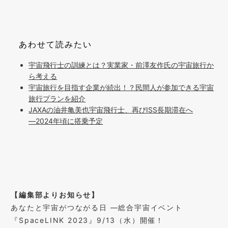
あわせて読みたい
宇宙飛行士の訓練とは？実業家・前澤友作氏の宇宙旅行か
ら考える
宇宙旅行を目指す企業が続出！？民間人が参加できる宇宙
旅行プランを紹介
JAXAの油井亀美也宇宙飛行士、再びISS長期滞在へ
―2024年頃に搭乗予定
【編集部よりお知らせ】
あなたと宇宙がつながる日 ―総合宇宙イベント
『SpaceLINK 2023』9/13（水）開催！