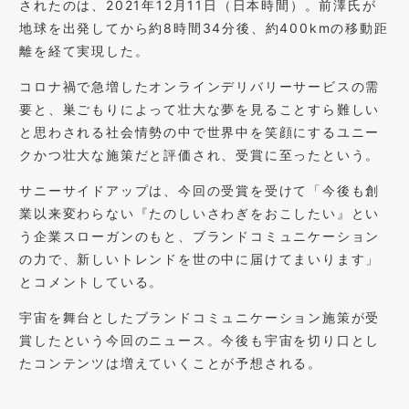
されたのは、2021年12月11日（日本時間）。前澤氏が
地球を出発してから約8時間34分後、約400kmの移動距
離を経て実現した。
コロナ禍で急増したオンラインデリバリーサービスの需
要と、巣ごもりによって壮大な夢を見ることすら難しい
と思わされる社会情勢の中で世界中を笑顔にするユニー
クかつ壮大な施策だと評価され、受賞に至ったという。
サニーサイドアップは、今回の受賞を受けて「今後も創
業以来変わらない『たのしいさわぎをおこしたい』とい
う企業スローガンのもと、ブランドコミュニケーション
の力で、新しいトレンドを世の中に届けてまいります」
とコメントしている。
宇宙を舞台としたブランドコミュニケーション施策が受
賞したという今回のニュース。今後も宇宙を切り口とし
たコンテンツは増えていくことが予想される。