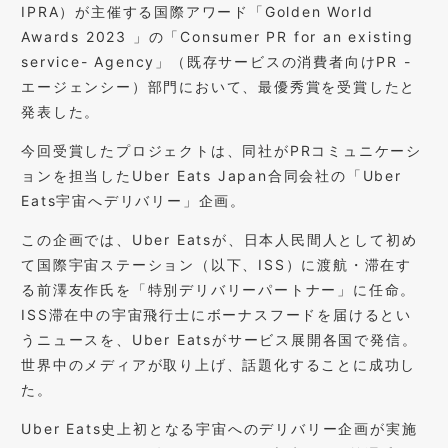
IPRA）が主催する国際アワード「Golden World
Awards 2023 」の「Consumer PR for an existing
service- Agency」（既存サービスの消費者向けPR -
エージェンシー）部門において、最優秀賞を受賞したと
発表した。
今回受賞したプロジェクトは、同社がPRコミュニケーシ
ョンを担当したUber Eats Japan合同会社の「Uber
Eats宇宙へデリバリー」企画。
この企画では、Uber Eatsが、日本人民間人として初め
て国際宇宙ステーション（以下、ISS）に渡航・滞在す
る前澤友作氏を「特別デリバリーパートナー」に任命。
ISS滞在中の宇宙飛行士にボーナスフードを届けるとい
うニュースを、Uber Eatsがサービス展開各国で発信。
世界中のメディアが取り上げ、話題化することに成功し
た。
Uber Eats史上初となる宇宙へのデリバリー企画が実施