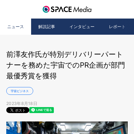
ニュース
解説記事
インタビュー
レポート
前澤友作氏が特別デリバリーパート
ナーを務めた宇宙でのPR企画が部門
最優秀賞を獲得
宇宙ビジネス
2023年8月18日