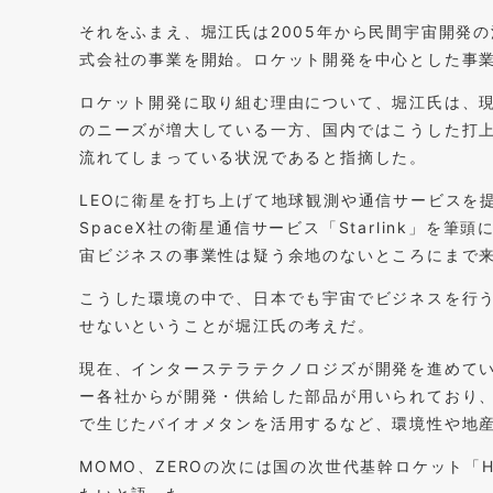
それをふまえ、堀江氏は2005年から民間宇宙開発の
式会社の事業を開始。ロケット開発を中心とした事
ロケット開発に取り組む理由について、堀江氏は、現
のニーズが増大している一方、国内ではこうした打
流れてしまっている状況であると指摘した。
LEOに衛星を打ち上げて地球観測や通信サービスを
SpaceX社の衛星通信サービス「Starlink」
宙ビジネスの事業性は疑う余地のないところにまで
こうした環境の中で、日本でも宇宙でビジネスを行
せないということが堀江氏の考えだ。
現在、インターステラテクノロジズが開発を進めてい
ー各社からが開発・供給した部品が用いられており
で生じたバイオメタンを活用するなど、環境性や地
MOMO、ZEROの次には国の次世代基幹ロケット「