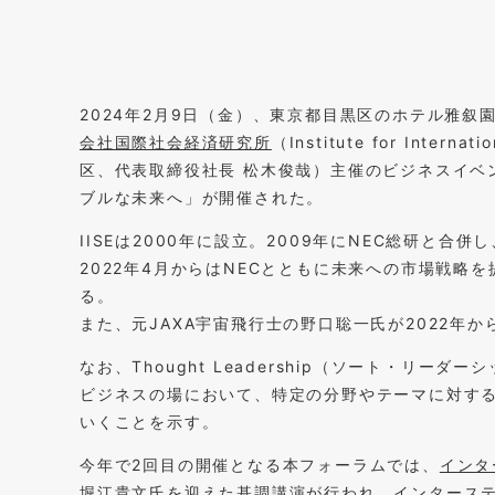
2024年2月9日（金）、東京都目黒区のホテル雅叙
会社国際社会経済研究所
（Institute for Intern
区、代表取締役社⻑ 松木俊哉）主催のビジネスイベント
ブルな未来へ」が開催された。
IISEは2000年に設立。2009年にNEC総研と
2022年4月からはNECとともに未来への市場戦略を提示
る。
また、元JAXA宇宙飛行士の野口聡一氏が2022年か
なお、Thought Leadership（ソート・リ
ビジネスの場において、特定の分野やテーマに対す
いくことを示す。
今年で2回目の開催となる本フォーラムでは、
インタ
堀江貴文氏を迎えた基調講演が行われ、インタース