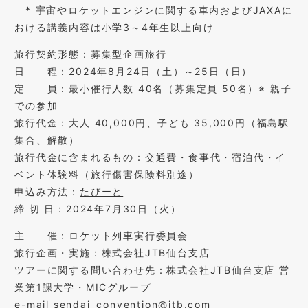
* 宇宙やロケットエンジンに関する車内およびJAXAに
おける講義内容は小学3～4年生以上向け
旅行契約形態：募集型企画旅行
日 程：2024年8月24日（土）～25日（日）
定 員：最小催行人数 40名（募集定員 50名）※ 親子
での参加
旅行代金：大人 40,000円、子ども 35,000円（福島駅
集合、解散）
旅行代金に含まれるもの：交通費・食事代・宿泊代・イ
ベント体験料（旅行傷害保険料別途）
申込み方法：
たびーと
締 切 日：2024年7月30日（火）
主 催：ロケット列車実行委員会
旅行企画・実施：株式会社JTB仙台支店
ツアーに関する問い合わせ先：株式会社JTB仙台支店 営
業第1課大学・MICグループ
e-mail sendai_convention@jtb.com