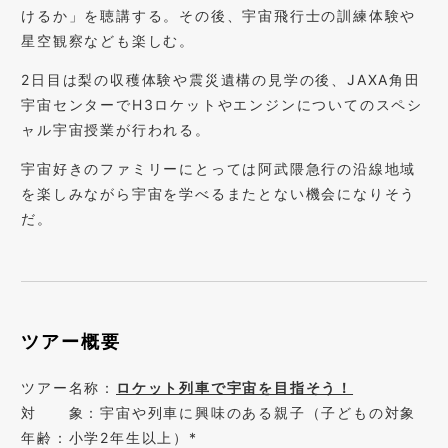
けるか」を聴講する。その後、宇宙飛行士の訓練体験や
星空観察なども楽しむ。
2日目は梨の収穫体験や震災遺構の見学の後、JAXA角田
宇宙センターでH3ロケットやエンジンについてのスペシ
ャル宇宙授業が行われる。
宇宙好きのファミリーにとっては阿武隈急行の沿線地域
を楽しみながら宇宙を学べるまたとない機会になりそう
だ。
ツアー概要
ツアー名称：
ロケット列車で宇宙を目指そう！
対 象：宇宙や列車に興味のある親子（子どもの対象
年齢：小学2年生以上）*