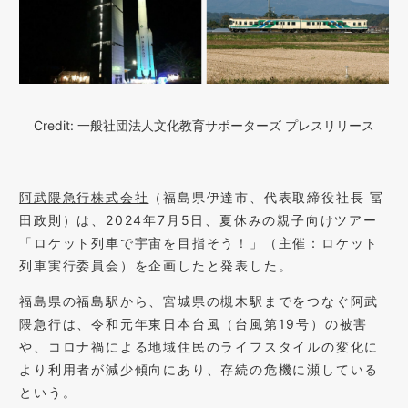
Credit: 一般社団法人文化教育サポーターズ プレスリリース
阿武隈急行株式会社
（福島県伊達市、代表取締役社長 冨
田政則）は、2024年7月5日、夏休みの親子向けツアー
「ロケット列車で宇宙を目指そう！」（主催：ロケット
列車実行委員会）を企画したと発表した。
福島県の福島駅から、宮城県の槻木駅までをつなぐ阿武
隈急行は、令和元年東日本台風（台風第19号）の被害
や、コロナ禍による地域住民のライフスタイルの変化に
より利用者が減少傾向にあり、存続の危機に瀕している
という。