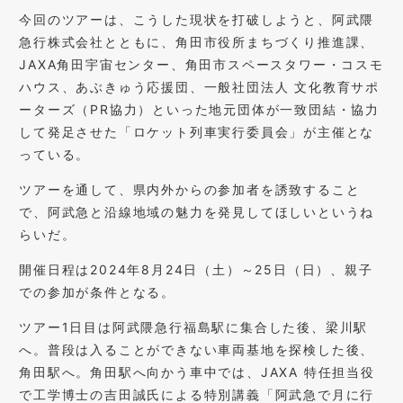
今回のツアーは、こうした現状を打破しようと、阿武隈
急行株式会社とともに、角田市役所まちづくり推進課、
JAXA角田宇宙センター、角田市スペースタワー・コスモ
ハウス、あぶきゅう応援団、一般社団法人 文化教育サポ
ーターズ（PR協力）といった地元団体が一致団結・協力
して発足させた「ロケット列車実行委員会」が主催とな
っている。
ツアーを通して、県内外からの参加者を誘致すること
で、阿武急と沿線地域の魅力を発見してほしいというね
らいだ。
開催日程は2024年8月24日（土）～25日（日）、親子
での参加が条件となる。
ツアー1日目は阿武隈急行福島駅に集合した後、梁川駅
へ。普段は入ることができない車両基地を探検した後、
角田駅へ。角田駅へ向かう車中では、JAXA 特任担当役
で工学博士の吉田誠氏による特別講義「阿武急で月に行