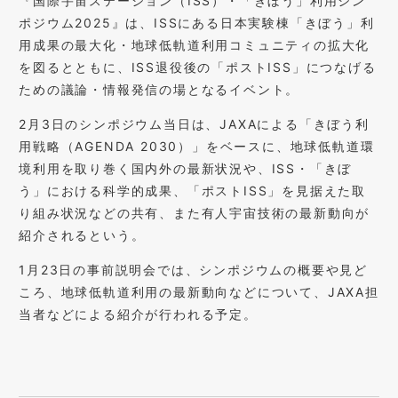
『国際宇宙ステーション（ISS）・「きぼう」利用シン
ポジウム2025』は、ISSにある日本実験棟「きぼう」利
用成果の最大化・地球低軌道利用コミュニティの拡大化
を図るとともに、ISS退役後の「ポストISS」につなげる
ための議論・情報発信の場となるイベント。
2月3日のシンポジウム当日は、JAXAによる「きぼう利
用戦略（AGENDA 2030）」をベースに、地球低軌道環
境利用を取り巻く国内外の最新状況や、ISS・「きぼ
う」における科学的成果、「ポストISS」を見据えた取
り組み状況などの共有、また有人宇宙技術の最新動向が
紹介されるという。
1月23日の事前説明会では、シンポジウムの概要や見ど
ころ、地球低軌道利用の最新動向などについて、JAXA担
当者などによる紹介が行われる予定。