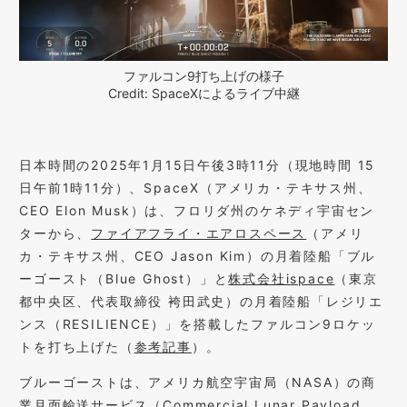
ファルコン9打ち上げの様子
Credit: SpaceXによるライブ中継
日本時間の2025年1月15日午後3時11分（現地時間 15
日午前1時11分）、SpaceX（アメリカ・テキサス州、
CEO Elon Musk）は、フロリダ州のケネディ宇宙セン
ターから、
ファイアフライ・エアロスペース
（アメリ
カ・テキサス州、CEO Jason Kim）の月着陸船「ブル
ーゴースト（Blue Ghost）」と
株式会社ispace
（東京
都中央区、代表取締役 袴田武史）の月着陸船「レジリエ
ンス（RESILIENCE）」を搭載したファルコン9ロケッ
トを打ち上げた（
参考記事
）。
ブルーゴーストは、アメリカ航空宇宙局（NASA）の商
業月面輸送サービス（Commercial Lunar Payload