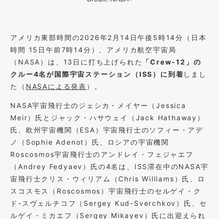
アメリカ東部時間の2026年2月14日午後5時14分（日本
時間 15日午前7時14分）、アメリカ航空宇宙局
（NASA）は、13日に打ち上げられた
「Crew-12」の
クルー4名が国際宇宙ステーション（ISS）に到着
しまし
た（
NASAによる発表
）。
NASA宇宙飛行士のジェシカ・メイヤー（Jessica
Meir）氏とジャック・ハサウェイ（Jack Hathaway）
氏、欧州宇宙機関（ESA）宇宙飛行士のソフィー・アデ
ノ（Sophie Adenot）氏、ロシアの宇宙機関
Roscosmos宇宙飛行士のアンドレイ・フェジャエフ
（Andrey Fedyaev）氏の4名は、ISS滞在中のNASA宇
宙飛行士クリス・ウィリアム（Chris Williams）氏、ロ
スコスモス（Roscosmos）宇宙飛行士のセルゲイ・ク
ド-スヴェルチコフ（Sergey Kud-Sverchkov）氏、セ
ルゲイ・ミカエフ（Sergey Mikayev）氏に出迎えられ