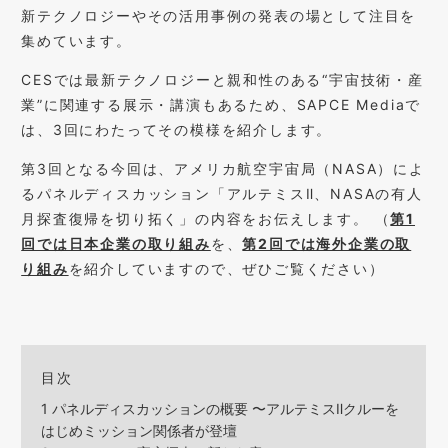
新テクノロジーやその活用事例の発表の場として注目を
集めています。
CESでは最新テクノロジーと親和性のある“宇宙技術・産
業”に関連する展示・講演もあるため、SAPCE Mediaで
は、3回にわたってその模様を紹介します。
第3回となる今回は、アメリカ航空宇宙局（NASA）によ
るパネルディスカッション「アルテミスⅡ、NASAの有人
月探査復帰を切り拓く」の内容をお伝えします。 （
第1
回では日本企業の取り組み
を、
第2回では海外企業の取
り組み
を紹介していますので、ぜひご覧ください）
目次
1
パネルディスカッションの概要 〜アルテミスⅡクルーを
はじめミッション関係者が登壇