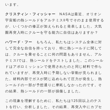
います。
クリスティン・フィッシャー
NASAは最近、オリオン
宇宙船の熱シールドをアルテミスⅡ号でそのまま使用する
が、いくつかの修正が加えられると発表しました。大気
圏再突入時にクルーを守る能力に自信はありますか？
ハワード・フー
もちろん、私たちはシステム全体に対
して完全な自信を持っており、特に熱シールドに関して
は、クルーを乗せることに何の問題もありません。アル
テミスIでは、熱シールドをテストしました。このシール
ドはアポロミッションで使用されたのと同じ材料で作ら
れていますが、再突入時に予期しない挙動が見られまし
た。材料内部でガスが閉じ込められて圧力が発生し、熱
シールドの一部が予想通りに摩耗しなかったのです。そ
の結果、熱シールドの一部が損傷しました。
この現象を理解するために、私たちは125回以上のテス
トを行い、分析しました。その結果、再突入中にカプセ