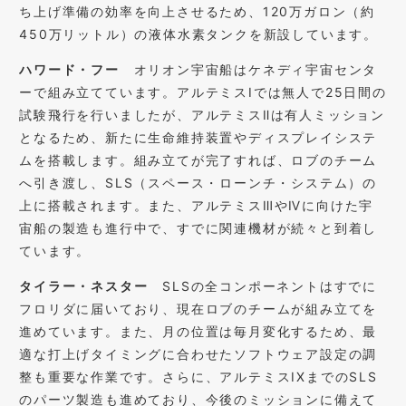
ち上げ準備の効率を向上させるため、120万ガロン（約
450万リットル）の液体水素タンクを新設しています。
ハワード・フー
オリオン宇宙船はケネディ宇宙センタ
ーで組み立てています。アルテミスIでは無人で25日間の
試験飛行を行いましたが、アルテミスⅡは有人ミッション
となるため、新たに生命維持装置やディスプレイシステ
ムを搭載します。組み立てが完了すれば、ロブのチーム
へ引き渡し、SLS（スペース・ローンチ・システム）の
上に搭載されます。また、アルテミスⅢやⅣに向けた宇
宙船の製造も進行中で、すでに関連機材が続々と到着し
ています。
タイラー・ネスター
SLSの全コンポーネントはすでに
フロリダに届いており、現在ロブのチームが組み立てを
進めています。また、月の位置は毎月変化するため、最
適な打上げタイミングに合わせたソフトウェア設定の調
整も重要な作業です。さらに、アルテミスIXまでのSLS
のパーツ製造も進めており、今後のミッションに備えて