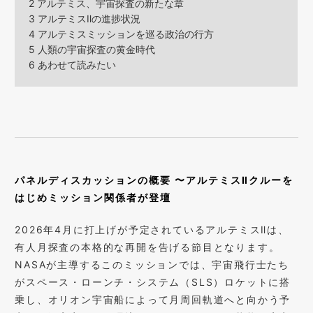
2
アルテミス、宇宙探査の新たな章
3
アルテミスⅡの進捗状況
4
アルテミスミッションを巡る政治の行方
5
人類の宇宙探査の黄金時代
6
あわせて読みたい
パネルディスカッションの概要 〜アルテミスⅡクルーを
はじめミッション関係者が登壇
2026年4月に打上げが予定されているアルテミスⅡは、
有人月探査の本格的な再開を告げる節目となります。
NASAが主導するこのミッションでは、宇宙飛行士たち
がスペース・ローンチ・システム（SLS）ロケットに搭
乗し、オリオン宇宙船によって月周回軌道へと向かう予