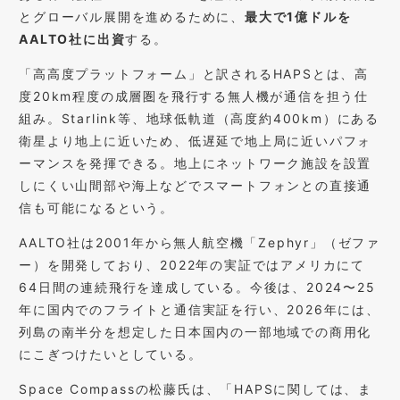
とグローバル展開を進めるために、
最大で1億ドルを
AALTO社に出資
する。
「高高度プラットフォーム」と訳されるHAPSとは、高
度20km程度の成層圏を飛行する無人機が通信を担う仕
組み。Starlink等、地球低軌道（高度約400km）にある
衛星より地上に近いため、低遅延で地上局に近いパフォ
ーマンスを発揮できる。地上にネットワーク施設を設置
しにくい山間部や海上などでスマートフォンとの直接通
信も可能になるという。
AALTO社は2001年から無人航空機「Zephyr」（ゼファ
ー）を開発しており、2022年の実証ではアメリカにて
64日間の連続飛行を達成している。今後は、2024〜25
年に国内でのフライトと通信実証を行い、2026年には、
列島の南半分を想定した日本国内の一部地域での商用化
にこぎつけたいとしている。
Space Compassの松藤氏は、「HAPSに関しては、ま