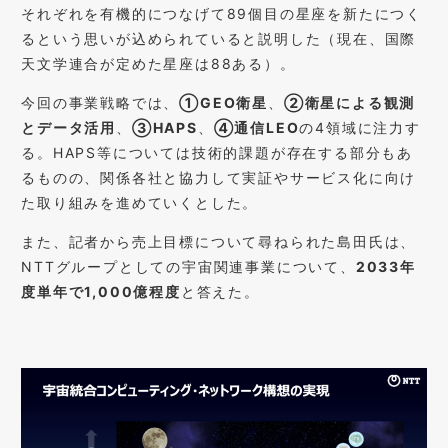
それぞれを有機的につなげて89個目の星座を新たにつく
るという思いが込められていると説明した（現在、国際
天文学連合が定めた星座は88ある）。
今回の事業戦略では、
①GEO衛星
、
②衛星による観測
とデータ活用
、
③HAPS
、
④通信LEO
の4領域に注力す
る。HAPS等については技術的課題が存在する部分もあ
るものの、関係各社と協力して実証やサービス化に向け
た取り組みを進めていくとした。
また、記者から売上目標について尋ねられた島田氏は、
NTTグループとしての宇宙関連事業について、
2033年
度単年で1,000億程度
と答えた。