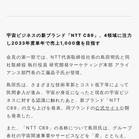
宇宙ビジネスの新ブランド「NTT C89」、4領域に注力
し2033年度単年で売上1,000億を目指す
会見の第一部では、NTT代表取締役社長の島田明氏と同
社取締役 執行役員 研究開発マーケティング本部 アライ
アンス部門長の工藤晶子氏が登壇。
島田氏は、さまざまな技術革新とコスト低下等によって
民間参入が進み、宇宙が身近になったと現在の宇宙ビジ
ネスに対する認識に触れたあと、新ブランド「NTT
C89」の立ち上げを発表。同ブランドの
公式サイト
公開
も発表した。
また、「NTT C89」の名称について島田氏は、グループ
各社の宇宙関連事業やサービスなどを「星」ととらえ、