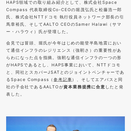
HAPS領域での取り組み紹介として、株式会社Space
Compass 代表取締役Co-CEOの堀茂弘氏と松藤浩一郎
氏、株式会社NTTドコモ 執行役員ネットワーク部長の引
馬章裕氏、そしてAALTO CEOのSamer Halawi（サマ
ー・ハラウィ）氏が登壇した。
会見では冒頭、堀氏が今年はじめの能登半島地震におい
て通信インフラのレジリエンス（強靭さ）の重要性があ
らわになった点を指摘。強靭な通信インフラの一つの形
がHAPSであるとし、HAPS事業において、NTTドコモ
と、同社とスカパーJSATとのジョイントベンチャーであ
るSpace Compass（
参考記事
）、そしてエアバスと同
社の子会社であるAALTOが
資本業務提携に合意
したと発
表した。