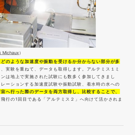
k Michaux
）
、どのような加速度や振動を受けるか分からない部分が多
り、実験を重ねて、データも取得します。アルテミス１ミ
キンは地上で実施された試験にも数多く参加してきまし
ュレーションする加速度試験や振動試験、着水時の水への
宇宙へ行った際のデータを両方取得し、比較することで、
宙飛行の1回目である「アルテミス２」へ向けて活かされま