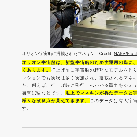
オリオン宇宙船に搭載されたマネキン（Credit:
NASA/Fran
オリオン宇宙船は、新型宇宙船のため実運用の際に
くあります。
打上げ前に宇宙船の精巧なモデルを作
ッションでも実験は多く実施され、搭載されるマネ
た。例えば、打上げ時に飛行士へかかる重力をシミ
衝撃試験などです。
地上でマネキンが得たデータと
様々な改良点が見えてきます。
このデータは有人宇
す。