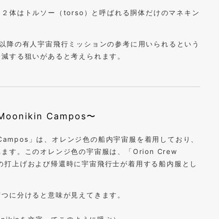
２体はトルソー（torso）と呼ばれる胴体だけのマネキン
２以降の有人宇宙飛行ミッションの参考に用いられるという
軽減する狙いがあると考えられます。
onikin Campos〜
in Campos」は、オレンジ色の船内宇宙服を着用しており、
す。このオレンジ色の宇宙服は、「Orion Crew
り、宇宙船の打上げおよび帰還時に宇宙飛行士が着用する船内服とし
ずつに分けると意味が見えてきます。