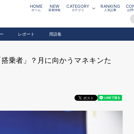
HOME
NEW
CATEGORY
RANKING
CO
ホーム
新着情報
カテゴリ
人気記事
お問
ー
レポート
用語集
「搭乗者」？月に向かうマネキンた