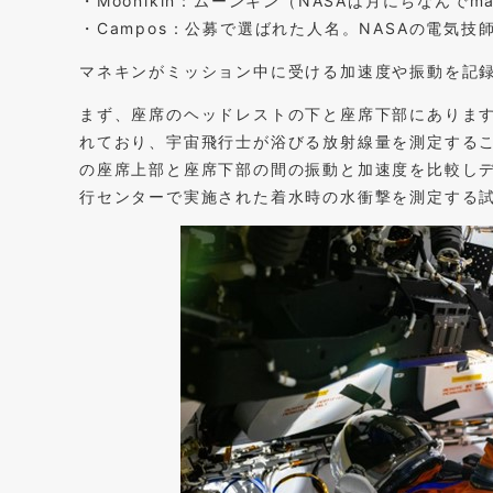
・Moonikin：ムーンキン（NASAは月にちなんでm
・Campos：公募で選ばれた人名。NASAの電気技師だ
マネキンがミッション中に受ける加速度や振動を記
まず、座席のヘッドレストの下と座席下部にありま
れており、宇宙飛行士が浴びる放射線量を測定する
の座席上部と座席下部の間の振動と加速度を比較しデ
行センターで実施された着水時の水衝撃を測定する