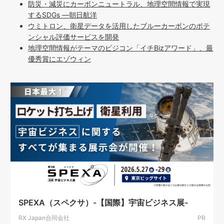
防災・減災にカーボンニュートラル、地理空間情報で実現
するSDGs ―朝日航洋
ウミトロン、衛星データを活用したブルーカーボンのポテ
ンシャル評価サービスを開発
地理空間情報がテーマのビジコン「イチBizアワード」、最
優秀賞にエゾウィン
SPEXA（スペクサ）-【国際】宇宙ビジネス展-
RX Japan合同会社
PR