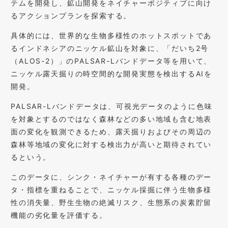
テムを開発し、鉱山開発をネイチャーポジティブに向け
るアクションプランを探索する。
具体的には、世界的な生物多様性のホットスポットであ
るインドネシアのニッケル鉱山を対象に、「だいち2号
（ALOS-2）」のPALSAR-Lバンドデータ等を用いて、
ニッケル露天掘りの時空間的な開発実態を検出するAIを
開発。
PALSAR-Lバンドデータは、可視光データのように色味
を対象とするのではなく森林などの多い地域も含む地表
面の変化を観測できるため、露天掘りおよびその周辺の
森林等地域の変化に対する検出力が高いと期待されてい
るという。
このデータに、シンク・ネイチャーが有する各種のデー
タ・指標を重ねることで、ニッケル採掘に伴う生物多様
性の消失量、野生生物の絶滅リスク、生態系の炭素貯留
機能の劣化量を評価する。