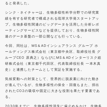
ると発表した。
シンク・ネイチャーは、生物多様性科学分野での研究業
績を有する研究者で構成される琉球大学発スタートアッ
プ。生物多様性関連のビッグデータを活用した分析レポ
ーティングサービスなどを提供しており、生物多様性関
連のデータ基盤の一部公開なども行っている。
今回、同社は、MS＆ADインシュアランス グループ ホ
ールディングス株式会社（東京都中央区、取締役社長 グ
ループCEO 原典之）ならびにMS＆ADインターリスク総
研株式会社（東京都千代田区、代表取締役社長 一本木真
史）と連携したチームとして実証を実施する。
気候変動への対策として、世界的に脱炭素に向けた動き
が進んでいるが、生物多様性の保全・回復もまた、排出
されたCO2の吸収や固定に大きな役割を果たす要素であ
る。
2030年までに、生物多様性消失に歯止めをかけ、生物多