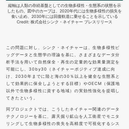
縦軸は人類の存続基盤としての生物多様性・生態系の状態を示
したもの。図中のカーブは、2020年代には生物多様性の損失を
食い止め、2030年には回復軌道に乗せることを示している
Credit: 株式会社シンク・ネイチャー プレスリリース
この問題に対し、シンク・ネイチャーは、生物多様性ビ
ッグデータと生態学の理論を基に、さまざまなデータ分
析手法を用いて自然保全・再生の定量的な効果量測定を
可能にし、30by30（ネイチャーポジティブ達成に向
け、2030年までに陸と海の30％以上を健全な生態系と
して効果的に保全しようとする目標）やOECM（保護地
以外で生物多様性に資する地域）の実効性強化を提唱し
てきたという。
同プロジェクトでは、こうしたネイチャー関連のデータ
テクノロジーを基に、露天掘り鉱山を人工衛星でモニタ
リングして生物多様性の喪失を高精度で可視化するシス