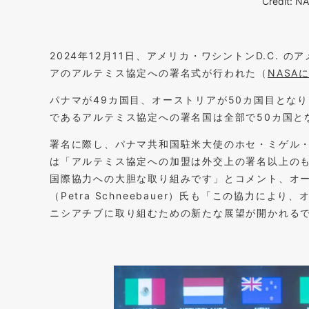
Credit: N
2024年12月11日、アメリカ・ワシントンD.C. 
アのアルテミス協定への署名式が行われた（
NASA
パナマが49カ国目、オーストリアが50カ国目とな
であるアルテミス協定への署名国は全部で50カ国と
署名に際し、パナマ共和国駐米大使のホセ・ミゲル・アレマン
は「アルテミス協定への加盟は外交上の署名以上の
国際協力への大胆な取り組みです」とコメント、オ
（Petra Schneebauer）氏も「この協力に
ニシアチブに取り組むための新たな展望が開かれる