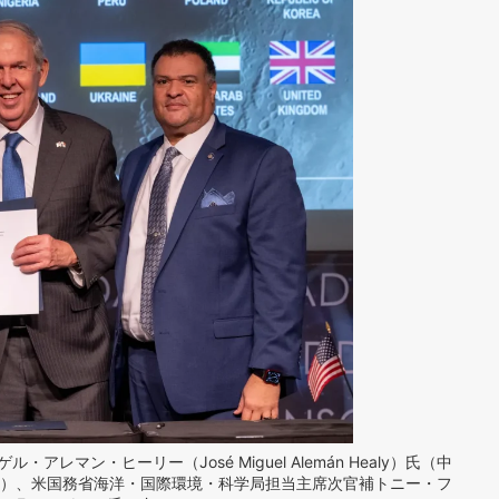
マン・ヒーリー（José Miguel Alemán Healy）氏（中
）氏（左）、米国務省海洋・国際環境・科学局担当主席次官補トニー・フ