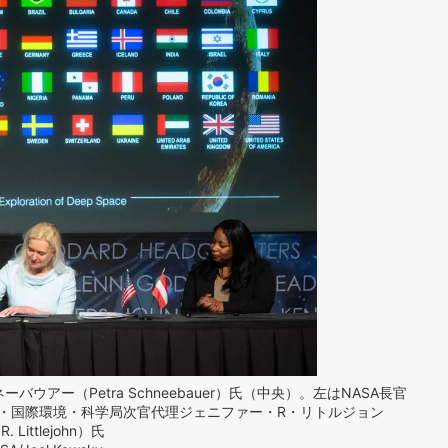
ー（Petra Schneebauer）氏（中央）。左はNASA長官
省海洋・国際環境・科学局次官代理ジェニファー・R・リトルジョン
R. Littlejohn）氏