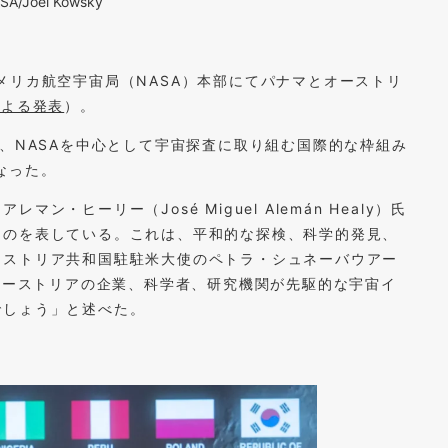
ASA/Joel Kowsky
のアメリカ航空宇宙局（NASA）本部にてパナマとオーストリ
による発表
）。
り、NASAを中心として宇宙探査に取り組む国際的な枠組み
なった。
・ヒーリー（José Miguel Alemán Healy）氏
ものを表している。これは、平和的な探検、科学的発見、
ーストリア共和国駐駐米大使のペトラ・シュネーバウアー
より、オーストリアの企業、科学者、研究機関が先駆的な宇宙イ
でしょう」と述べた。