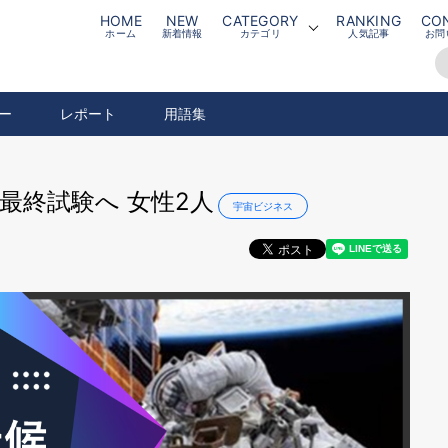
HOME
NEW
CATEGORY
RANKING
CO
ホーム
新着情報
カテゴリ
人気記事
お問
ー
レポート
用語集
人最終試験へ 女性2人
宇宙ビジネス