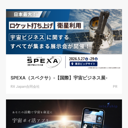
SPEXA（スペクサ）-【国際】宇宙ビジネス展-
RX Japan合同会社
PR