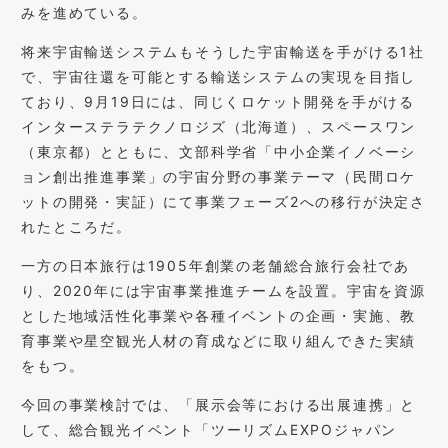
みを進めている。
将来宇宙輸送システムもそうした宇宙輸送を手がける1社
で、宇宙往還を可能とする輸送システムの実現を目指し
ており、9月19日には、同じくロケット開発を手がける
インターステラテクノロジズ（北海道）、スペースワン
（東京都）とともに、文部科学省「中小企業イノベーシ
ョン創出推進事業」の宇宙分野の事業テーマ（民間ロケ
ットの開発・実証）にて事業フェーズ2への移行が決定さ
れたところだ。
一方の日本旅行は1905年創業の老舗総合旅行会社であ
り、2020年には宇宙事業推進チームを設置。宇宙を資源
とした地域活性化事業や各種イベントの企画・実施、教
育事業や星空観光人材の育成などに取り組んできた実績
をもつ。
今回の事業検討では、「展示会等における出展連携」と
して、総合観光イベント「ツーリズムEXPOジャパン