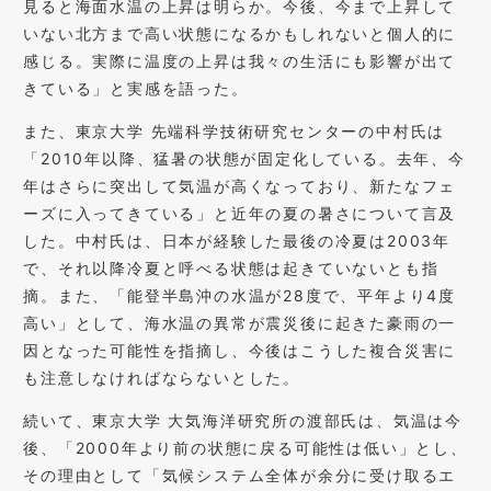
見ると海面水温の上昇は明らか。今後、今まで上昇して
いない北方まで高い状態になるかもしれないと個人的に
感じる。実際に温度の上昇は我々の生活にも影響が出て
きている」と実感を語った。
また、東京大学 先端科学技術研究センターの中村氏は
「2010年以降、猛暑の状態が固定化している。去年、今
年はさらに突出して気温が高くなっており、新たなフェ
ーズに入ってきている」と近年の夏の暑さについて言及
した。中村氏は、日本が経験した最後の冷夏は2003年
で、それ以降冷夏と呼べる状態は起きていないとも指
摘。また、「能登半島沖の水温が28度で、平年より4度
高い」として、海水温の異常が震災後に起きた豪雨の一
因となった可能性を指摘し、今後はこうした複合災害に
も注意しなければならないとした。
続いて、東京大学 大気海洋研究所の渡部氏は、気温は今
後、「2000年より前の状態に戻る可能性は低い」とし、
その理由として「気候システム全体が余分に受け取るエ