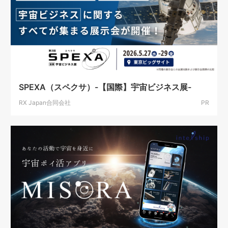
SPEXA（スペクサ）-【国際】宇宙ビジネス展-
RX Japan合同会社
PR