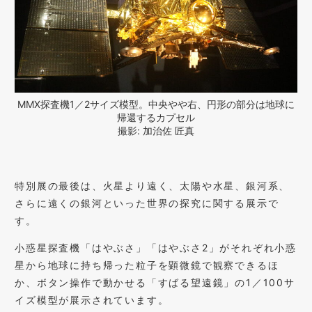
MMX探査機1／2サイズ模型。中央やや右、円形の部分は地球に
帰還するカプセル
撮影: 加治佐 匠真
特別展の最後は、火星より遠く、太陽や水星、銀河系、
さらに遠くの銀河といった世界の探究に関する展示で
す。
小惑星探査機「はやぶさ」「はやぶさ2」がそれぞれ小惑
星から地球に持ち帰った粒子を顕微鏡で観察できるほ
か、ボタン操作で動かせる「すばる望遠鏡」の1／100サ
イズ模型が展示されています。