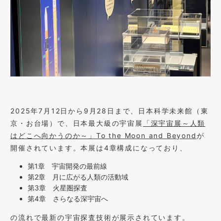
2025年7月12日から9月28日まで、日本科学未来館（東
京・お台場）で、日本最大級の宇宙展
「深宇宙展～人類
はどこへ向かうのか～」To the Moon and Beyond
が
開催されています。本展は4章構成になっており、
第1章 宇宙開発の最前線
第2章 月に広がる人類の活動域
第3章 火星圏探査
第4章 さらなる深宇宙へ
の流れで最新の宇宙探査技術が展示されています。