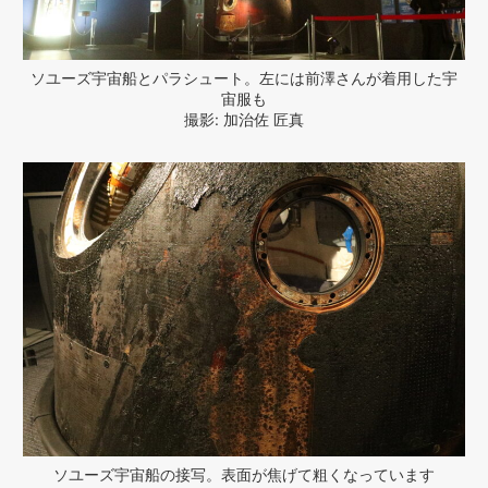
ソユーズ宇宙船とパラシュート。左には前澤さんが着用した宇
宙服も
撮影: 加治佐 匠真
ソユーズ宇宙船の接写。表面が焦げて粗くなっています