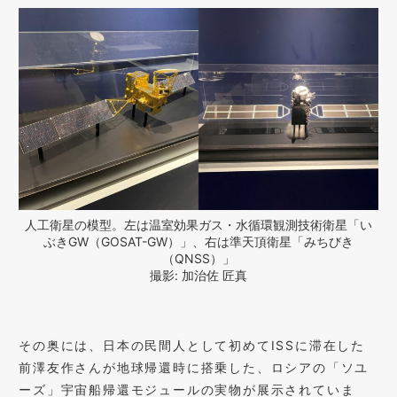
人工衛星の模型。左は温室効果ガス・水循環観測技術衛星「い
ぶきGW（GOSAT-GW）」、右は準天頂衛星「みちびき
（QNSS）」
撮影: 加治佐 匠真
その奥には、日本の民間人として初めてISSに滞在した
前澤友作さんが地球帰還時に搭乗した、ロシアの「ソユ
ーズ」宇宙船帰還モジュールの実物が展示されていま