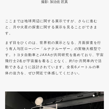
撮影: 加治佐 匠真
ここまでは地球周辺に関する展示ですが、さらに進む
と、月や火星の探査に関する展示を見ることができま
す。
まず目をひくのは、世界初の展示となる、月面探査を行
う有人与圧ローバー「ルナクルーザー」の実物大模型で
す。トヨタ自動車とJAXAが共同研究を進めており、宇宙
飛行士2名が宇宙服を着ることなく、約1か月間車内で活
動できるように設計されています。全長6メートルの車
体の迫力を、ぜひ間近で体感してください。