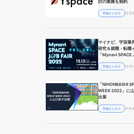
討の業務を契約
12月
宇宙ビジネス
マイナビ、宇宙業
研究＆就職・転職
「Mynavi SPACE 
FAIR 2022」を初
12月1
宇宙ビジネス
「NIHONBASHI S
WEEK 2022」
出展
11月1
宇宙ビジネス