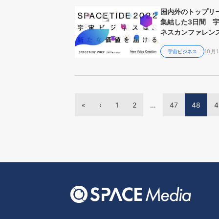
国内外のトップリ
集結した3日間 
ネスカンファレン
「SPACETIDE 2
10月1
り返る
宇宙ビジネス
«
‹
1
2
…
47
48
4