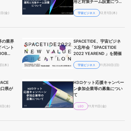
用と対策チーム設置につい
て
2日(金)
12月1日(木)
宇宙ビジネス
界の業界
SPACETIDE、宇宙ビジネ
イベント
ス忘年会「SPACETIDE
JOB
2022 YEAREND 」を開催
開催
日(木)
11月20日(日)
宇宙ビジネス
PACE
H3ロケット応援キャンペー
に山口県が
ン参加企業等の募集につい
て
6日(水)
11月11日(金)
LEO