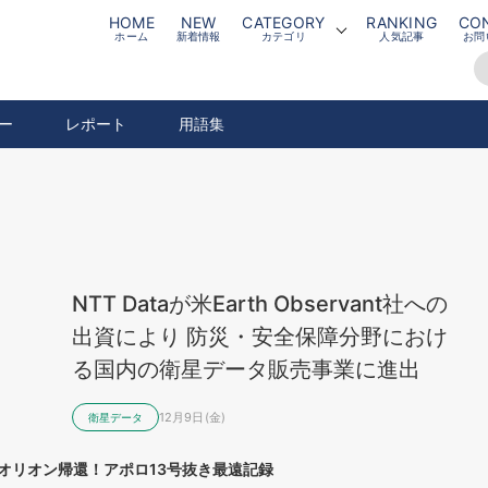
HOME
NEW
CATEGORY
RANKING
CO
ホーム
新着情報
カテゴリ
人気記事
お問
ー
レポート
用語集
NTT Dataが米Earth Observant社への
出資により 防災・安全保障分野におけ
る国内の衛星データ販売事業に進出
12月9日(金)
衛星データ
オリオン帰還！アポロ13号抜き最遠記録