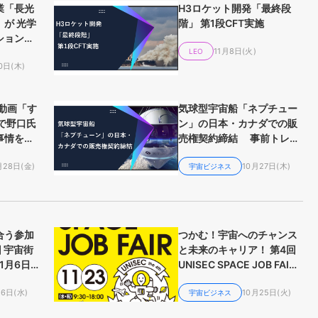
業「長光
H3ロケット開発「最終段
が 光学
階」 第1段CFT実施
ション
11月8日(火)
大を発表
LEO
0日(木)
動画「す
気球型宇宙船「ネプチュー
で野口氏
ン」の日本・カナダでの販
事情を対
売権契約締結 事前トレー
ニング不要・年齢制限な
月28日(金)
10月27日(木)
し、誰もが行ける宇宙の入
宇宙ビジネス
り口への旅
合う参加
つかむ！宇宙へのチャンス
 宇宙街
と未来のキャリア！ 第4回
1月6日
UNISEC SPACE JOB FAIR
開催決定！
26日(水)
10月25日(火)
宇宙ビジネス