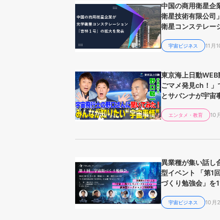
中国の商用衛星企
衛星技術有限公司」
衛星コンステレー
「吉林１号」の拡
11月1
宇宙ビジネス
東京海上日動WEB
ごマメ発見ch！」
とサバンナが宇宙
談
10
エンタメ・教育
異業種が集い話し
型イベント 「第1回
づくり勉強会」を1
に開催
10月
宇宙ビジネス