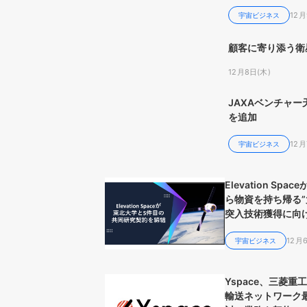
12月
宇宙ビジネス
顧客に寄り添う衛
12月8日(木)
JAXAベンチャ
を追加
12月
宇宙ビジネス
Elevation Spac
ら物資を持ち帰る
突入技術獲得に向
大学と5件目の共
12月
約を締結
宇宙ビジネス
Yspace、三菱重
輸送ネットワーク