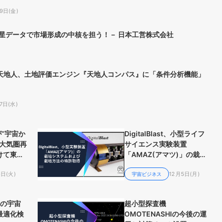
9日(金)
星データで市場形成の中核を担う！－ 日本工営株式会社
ー天地人、土地評価エンジン『天地人コンパス』に「条件分析機能」
7日(水)
eが”宇宙か
DigitalBlast、小型ライフ
”大気圏再
サイエンス実験装置
けて東北
「AMAZ(アマツ)」の栽培
同研究契
システムおよび栽培方法の
6日(火)
12月5日(月)
特許取得、フライトモデル
宇宙ビジネス
製造・設計は三菱重工へ委
託
工の宇宙
超小型探査機
最適化検
OMOTENASHIの今後の運