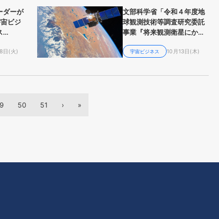
ーダーが
文部科学省「令和４年度地
宇宙ビジ
球観測技術等調査研究委託
ス
事業『将来観測衛星にかか
022」を振
る技術調査』」の中間報告
8日(火)
10月13日(木)
会を2022年10月27日
宇宙ビジネス
（木）に開催いたします
9
50
51
›
»